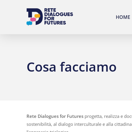
Skip
to
HOME
main
content
Cosa facciamo
Rete Dialogues for Futures
progetta, realizza e do
sostenibilità, al dialogo interculturale e alla citt