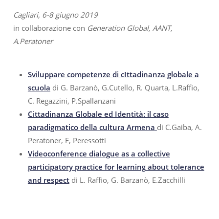
Cagliari, 6-8 giugno 2019
in collaborazione con
Generation Global, AANT,
A.Peratoner
Sviluppare competenze di cIttadinanza globale a
scuola
di G. Barzanò, G.Cutello, R. Quarta, L.Raffio,
C. Regazzini, P.Spallanzani
Cittadinanza Globale ed Identità: il caso
paradigmatico della cultura Armena
di C.Gaiba, A.
Peratoner, F, Peressotti
Videoconference dialogue as a collective
participatory practice for learning about tolerance
and respect
di L. Raffio, G. Barzanò, E.Zacchilli