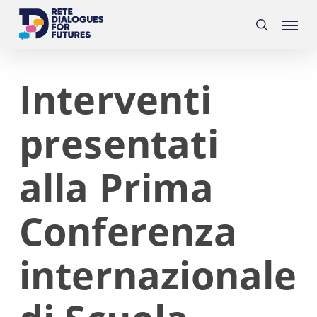
Skip
Menu
to
search
main
content
Interventi
presentati
alla Prima
Conferenza
internazionale