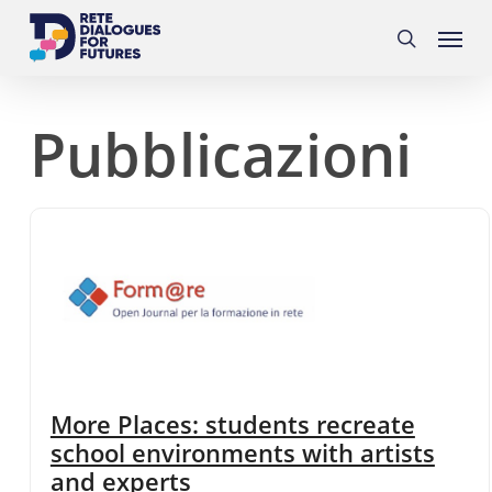
Skip
Menu
to
search
main
content
Pubblicazioni
More Places: students recreate
school environments with artists
and experts