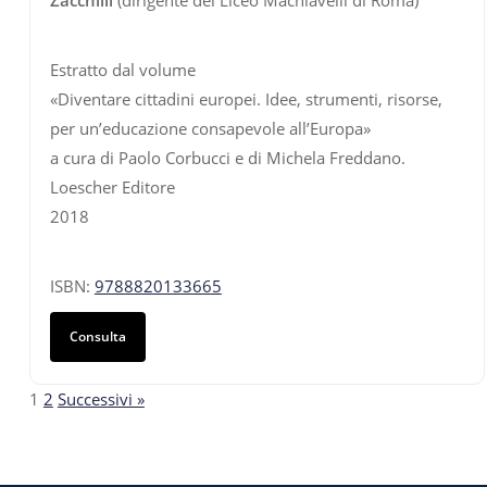
Estratto dal volume
«Diventare cittadini europei. Idee, strumenti, risorse,
per un’educazione consapevole all’Europa»
a cura di Paolo Corbucci e di Michela Freddano.
Loescher Editore
2018
ISBN:
9788820133665
Consulta
Paginazione
1
2
Successivi »
degli