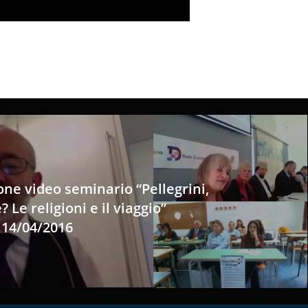
one video seminario “Pellegrini,
 Le religioni e il viaggio”
 14/04/2016