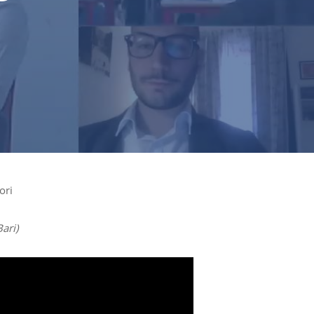
ori
ari)