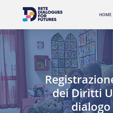
Skip
to
HOME
main
content
Registrazion
dei Diritti 
dialogo 