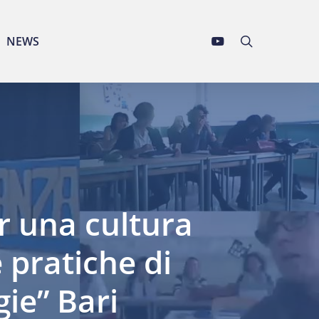
YOUTUBE
search
NEWS
r una cultura
e pratiche di
gie” Bari