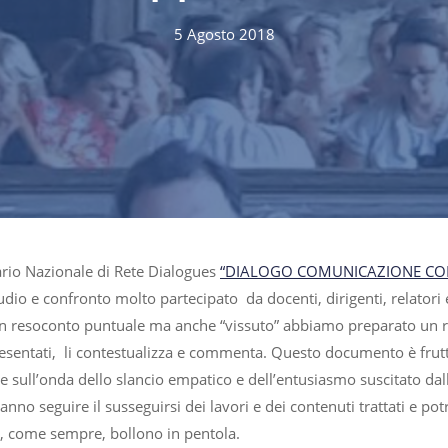
5 Agosto 2018
ario Nazionale di Rete Dialogues
“DIALOGO COMUNICAZIONE CON
udio e confronto molto partecipato da docenti, dirigenti, relatori 
n resoconto puntuale ma anche “vissuto” abbiamo preparato un rap
resentati, li contestualizza e commenta. Questo documento è frutt
sull’onda dello slancio empatico e dell’entusiasmo suscitato dalle
tranno seguire il susseguirsi dei lavori e dei contenuti trattati e 
e, come sempre, bollono in pentola.