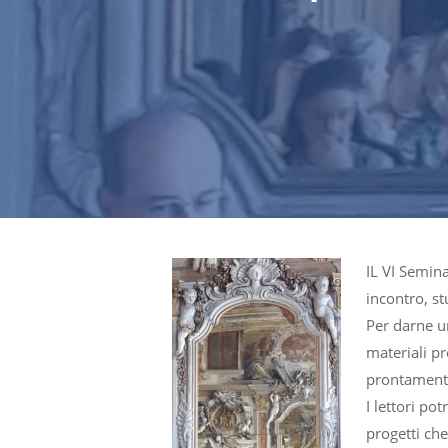
IL VI Semin
incontro, st
Per darne u
materiali p
prontamente 
I lettori po
progetti ch