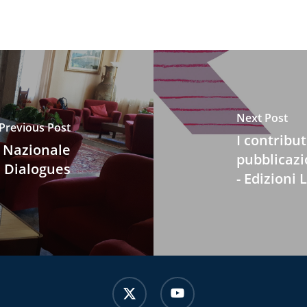
Next Post
Previous Post
I contribut
o Nazionale
pubblicazi
e Dialogues
- Edizioni
x-
youtube
twitter