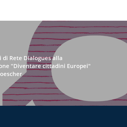
i di Rete Dialogues alla
one "Diventare cittadini Europei"
 Loescher