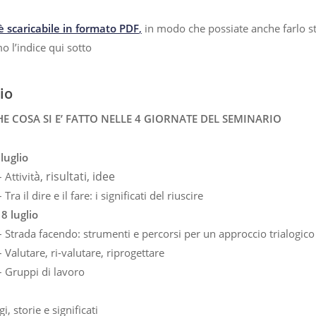
è scaricabile in formato PDF
,
in modo che possiate anche farlo s
o l’indice qui sotto
io
HE COSA SI E’ FATTO NELLE 4 GIORNATE DEL SEMINARIO
luglio
à, risultati, ide
e
 Attivit
Tra il dire e il fare: i significati del riuscire
8 luglio
 Strada facendo: strumenti e percorsi per un approccio trialogico 
 Valutare, ri-valutare, riprogettare
– Gruppi di lavoro
, storie e significati