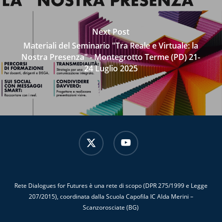
Next Post
Materiali del Seminario "Tra Reale e Virtuale: la
Nostra Presenza" - Montegrotto Terme (PD) 21-
24 Luglio 2025
x-
youtube
twitter
Rete Dialogues for Futures è una rete di scopo (DPR 275/1999 e Legge
207/2015), coordinata dalla Scuola Capofila IC Alda Merini –
Scanzorosciate (BG)