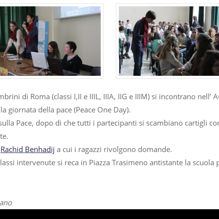
brini di Roma (classi I,II e IIIL, IIIA, IIG e IIIM) si incontrano nell’
la giornata della pace (Peace One Day).
sulla Pace, dopo di che tutti i partecipanti si scambiano cartigli co
te.
o
Rachid Benhadij
a cui i ragazzi rivolgono domande.
lassi intervenute si reca in Piazza Trasimeno antistante la scuola 
mano