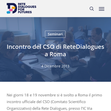
Skip
Menu
to
search
main
content
Seminari
Incontro del CSO di ReteDialogues
a Roma
4 Dicembre 2013
Nei giorni 18 e 19 novembre si è svolto a Roma il primo
incontro ufficiale del CSO (Comitato Scientifico
Organizzativo) della Rete Dialogues, presso l’IC Via