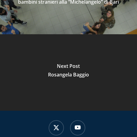
bambini stranieri alla “Michelangelo” di Bari
Next Post
Rosangela Baggio
x-
youtube
twitter