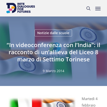
Skip
Menu
to
search
main
content
Notizie dalle scuole
“In videoconferenza con l’India”: il
racconto di un’allieva del Liceo 8
marzo di Settimo Torinese
9 Marzo 2014
Martedì 4
febbraio