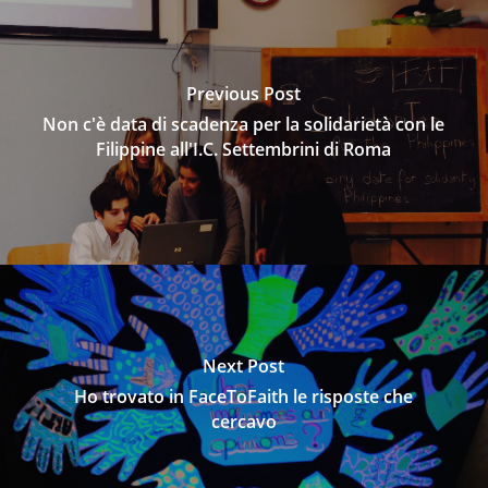
Previous Post
Non c'è data di scadenza per la solidarietà con le
Filippine all'I.C. Settembrini di Roma
Next Post
Ho trovato in FaceToFaith le risposte che
cercavo