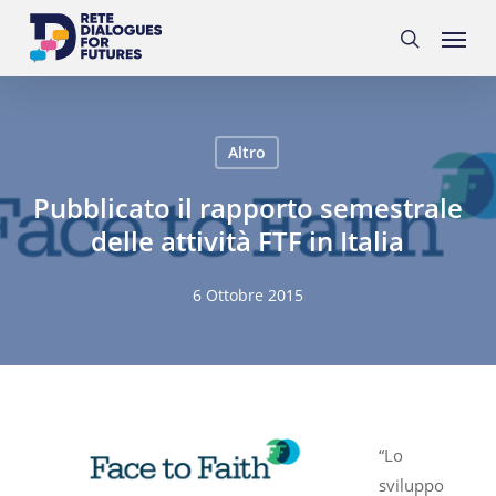
Skip
Menu
to
search
main
content
Altro
Pubblicato il rapporto semestrale
delle attività FTF in Italia
6 Ottobre 2015
“Lo
sviluppo