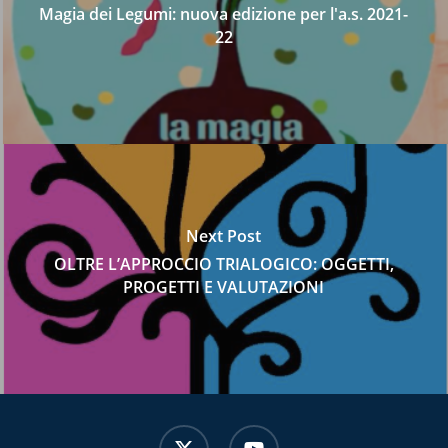
Magia dei Legumi: nuova edizione per l'a.s. 2021-
22
Next Post
OLTRE L’APPROCCIO TRIALOGICO: OGGETTI,
PROGETTI E VALUTAZIONI
x-
youtube