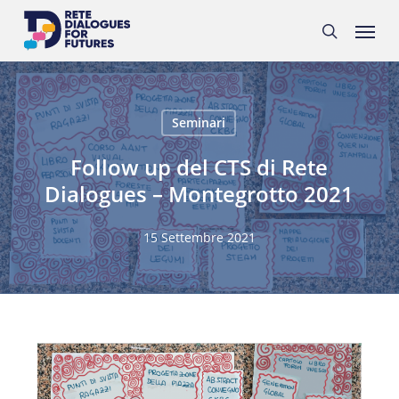
Skip
Menu
to
search
main
content
Seminari
Follow up del CTS di Rete
Dialogues – Montegrotto 2021
15 Settembre 2021